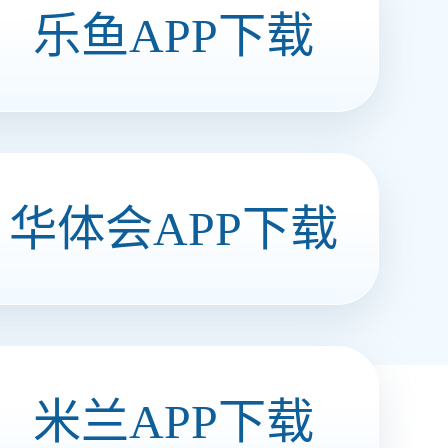
保障数据在爱游戏网页版体系中传输过程的完整性与保
配日志溯源功能，协助事后安全验证与应急响应。
时分析处理，防止可疑操作对平台正常秩序造成干