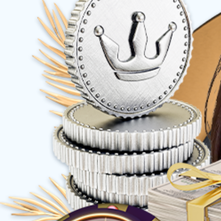
我们将继续秉持“
技术创新、用户至
台。