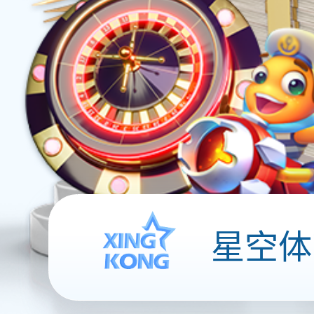
利用爱游戏网页版