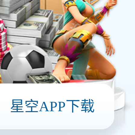
效率与数据稳定性。