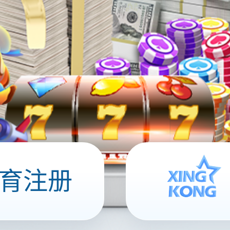
智能引擎实时数据快照
构建的智能分析系统，实时捕捉各项运行数据，提升平台的响应