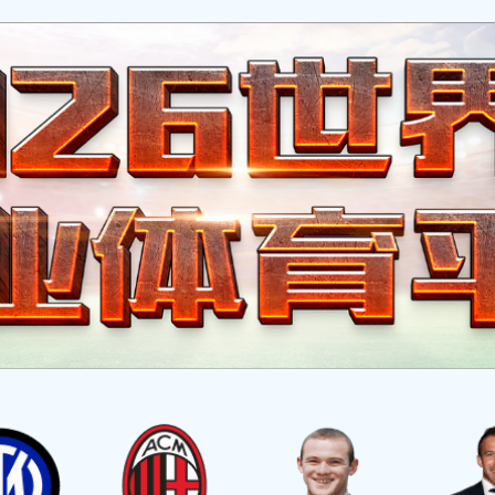
下载App
公司简介
体育
· 权威体育数
提供包括NBA、英超、欧洲
用户信赖。