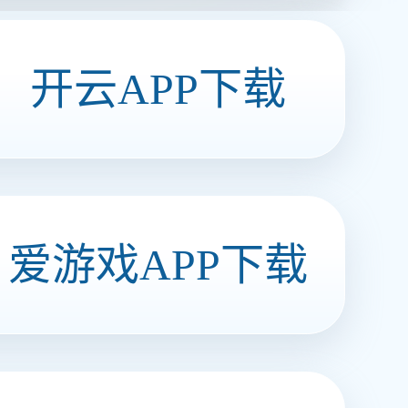
风控识别成功率
99.2%
欺诈行为识别
级
别与权限隔离，为爱游戏网页版平台用户建立第一道防