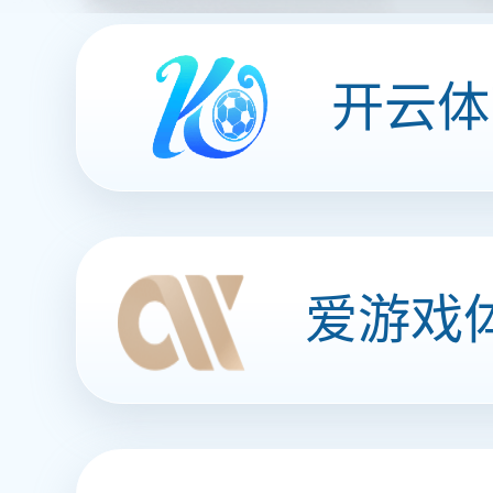
响应速度
0.18s
平均页面加载