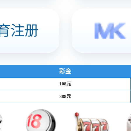
我们的品牌
作为综合性的爱游戏网页版平
求打造一个安全、稳定、可信