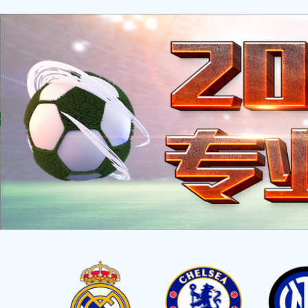
立即注册
爱游戏网页版
官网 
据平台
爱游戏网页版 OFFICIAL WEBSITE
自2022年创立以来，
爱游戏网页版
致力于为用户
杯、LPL在内的热门赛事直播与数据服务，广受
立即下载爱游戏网页版APP