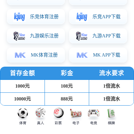
支持多语种界面与主流货币结算方式，爱游戏网页版
已服务覆盖东南亚、欧洲、中东等重点市场，具备全
球运营与本地适配的服务能力。
持续优化，数据驱动
平台基于用户行为分析，不断迭代功能细节与视觉交
互体验，结合 AI 智能算法与赛事数据，为用户提供
精准内容分发与个性化推荐，增强整体互动价值。